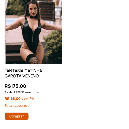
FANTASIA GATINHA -
GAROTA VENENO
R$175,00
3
x
de
R$58,33
sem juros
R$168,00
com
Pix
Está acabando!
Comprar