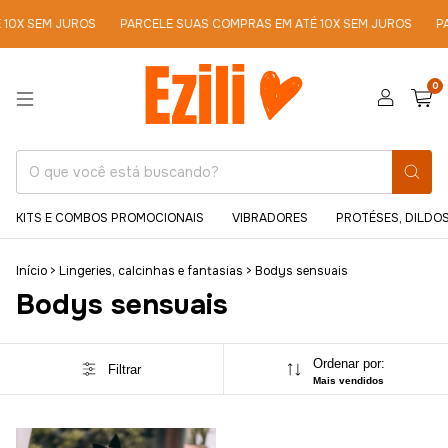
10X SEM JUROS
PARCELE SUAS COMPRAS EM ATÉ 10X SEM JUROS
PA
0
KITS E COMBOS PROMOCIONAIS
VIBRADORES
PROTÉSES, DILDOS
Início
>
Lingeries, calcinhas e fantasias
>
Bodys sensuais
Bodys sensuais
Ordenar por:
Filtrar
Mais vendidos